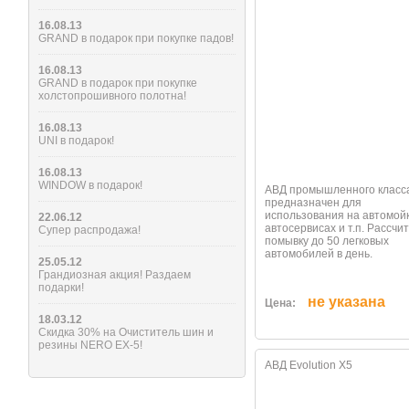
16.08.13
GRAND в подарок при покупке падов!
16.08.13
GRAND в подарок при покупке
холстопрошивного полотна!
16.08.13
UNI в подарок!
16.08.13
WINDOW в подарок!
АВД промышленного класс
предназначен для
использования на автомойк
22.06.12
автосервисах и т.п. Рассчи
Супер распродажа!
помывку до 50 легковых
автомобилей в день.
25.05.12
Грандиозная акция! Раздаем
подарки!
не указана
Цена:
18.03.12
Скидка 30% на Очиститель шин и
резины NERO EX-5!
АВД Evolution X5