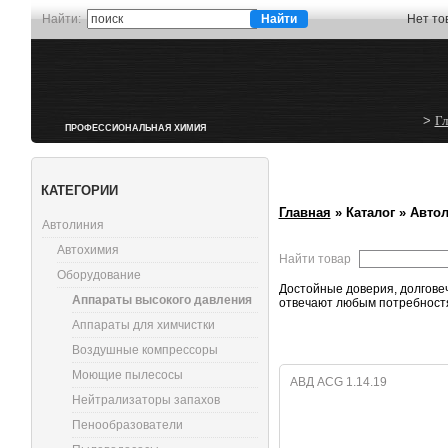
Найти:
Нет то
>
Гл
ПРОФЕССИОНАЛЬНАЯ ХИМИЯ
КАТЕГОРИИ
Главная
»
Каталог
»
Авто
Автолиния
Автохимия
Найти товар
Оборудование
Достойные доверия, долгове
Аппараты высокого давления
отвечают любым потребност
Аппараты для химчистки
Воздушные компрессоры
Моющие пылесосы
АВД ACG 1.14.19
Нейтрализаторы запахов
Пенообразователи